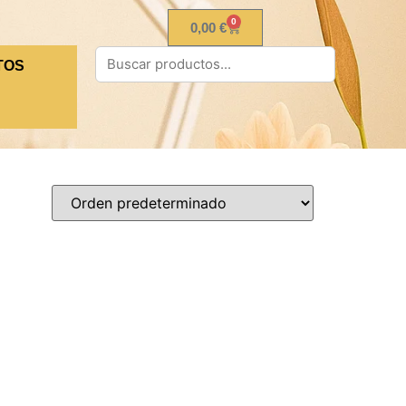
0
0,00
€
TOS