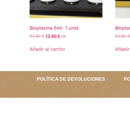
Bioplasma 5ml- 1 unid.
Biopla
62,80
€
13,80
€
62,80
€
IVA
Añadir al carrito
Añadir 
POLÍTICA DE DEVOLUCIONES
PO