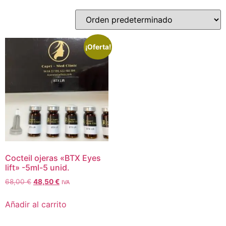
¡Oferta!
Cocteil ojeras «BTX Eyes
lift» -5ml-5 unid.
68,00
€
48,50
€
IVA
Añadir al carrito