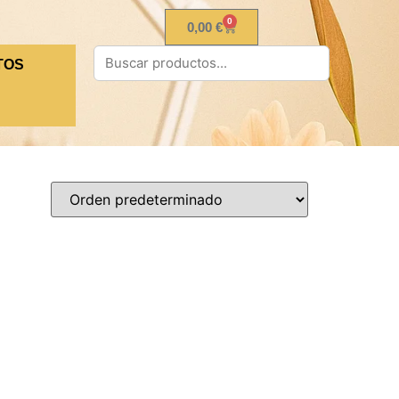
0
0,00
€
TOS