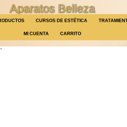
Aparatos Belleza
RODUCTOS
CURSOS DE ESTÉTICA
TRATAMIEN
MI CUENTA
CARRITO
”