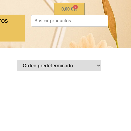
0
0,00
€
TOS