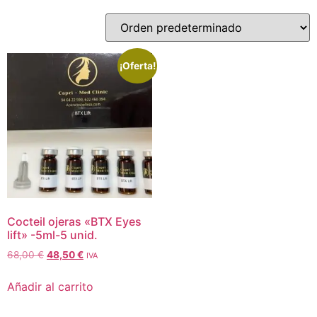
¡Oferta!
Cocteil ojeras «BTX Eyes
lift» -5ml-5 unid.
68,00
€
48,50
€
IVA
Añadir al carrito