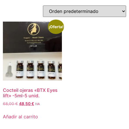
¡Oferta!
Cocteil ojeras «BTX Eyes
lift» -5ml-5 unid.
68,00
€
48,50
€
IVA
Añadir al carrito