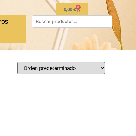
0
0,00
€
TOS