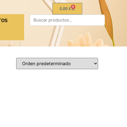
0
0,00
€
TOS