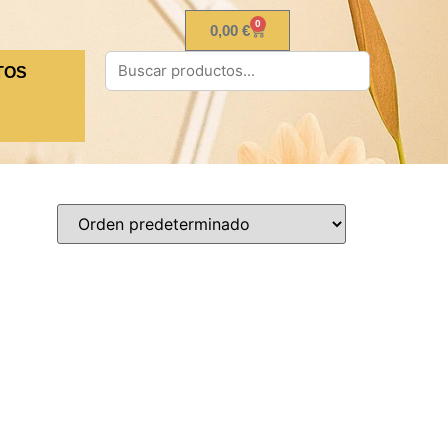
0
0,00
€
TOS