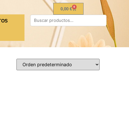
0
0,00
€
TOS