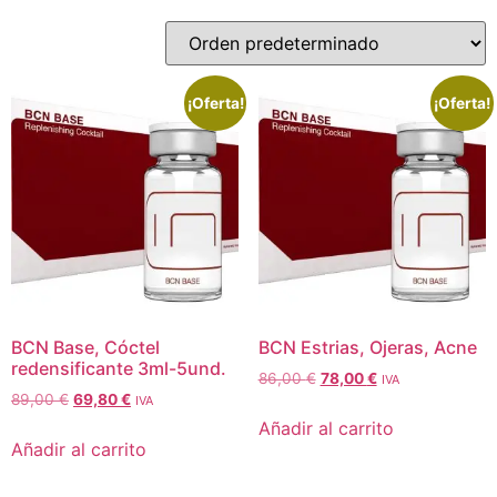
¡Oferta!
¡Oferta!
BCN Base, Cóctel
BCN Estrias, Ojeras, Acne
redensificante 3ml-5und.
86,00
€
78,00
€
IVA
89,00
€
69,80
€
IVA
Añadir al carrito
Añadir al carrito