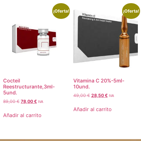
¡Oferta!
¡Oferta!
Cocteil
Vitamina C 20%-5ml-
Reestructurante,3ml-
10und.
5und.
49,00
€
28,50
€
IVA
89,00
€
78,00
€
IVA
Añadir al carrito
Añadir al carrito