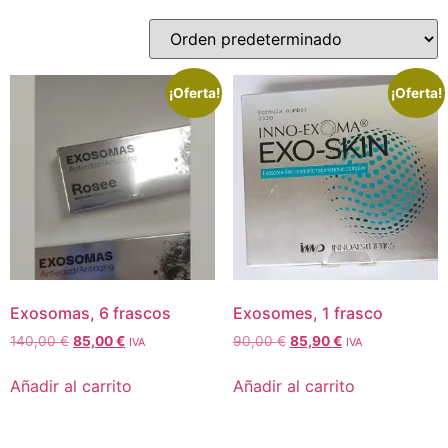
¡Oferta!
¡Oferta!
Exosomas, 6 frascos
Exosomes, 1 frasco
140,00
€
85,00
€
90,00
€
85,90
€
IVA
IVA
Añadir al carrito
Añadir al carrito