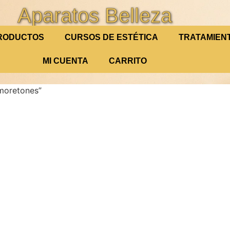
Aparatos Belleza
RODUCTOS
CURSOS DE ESTÉTICA
TRATAMIEN
MI CUENTA
CARRITO
moretones”