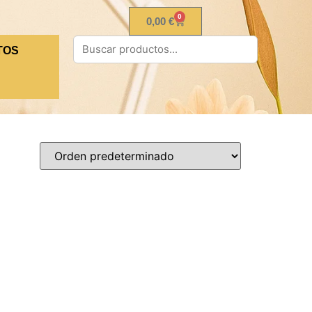
0
0,00
€
TOS