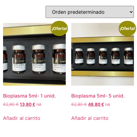
¡Oferta!
¡Oferta!
Bioplasma 5ml- 1 unid.
Bioplasma 5ml- 5 unid.
62,80
€
13,80
€
62,80
€
48,80
€
IVA
IVA
Añadir al carrito
Añadir al carrito