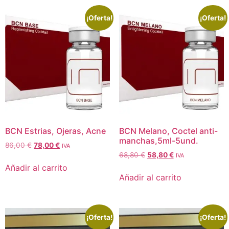
¡Oferta!
¡Oferta!
BCN Estrias, Ojeras, Acne
BCN Melano, Coctel anti-
manchas,5ml-5und.
86,00
€
78,00
€
IVA
68,80
€
58,80
€
IVA
Añadir al carrito
Añadir al carrito
¡Oferta!
¡Oferta!