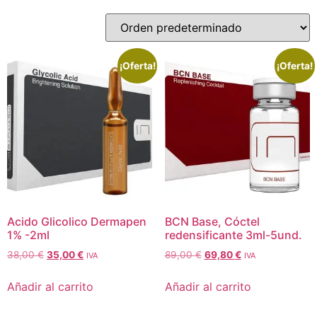
¡Oferta!
¡Oferta!
Acido Glicolico Dermapen
BCN Base, Cóctel
1% -2ml
redensificante 3ml-5und.
38,00
€
35,00
€
89,00
€
69,80
€
IVA
IVA
Añadir al carrito
Añadir al carrito