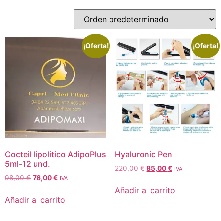
¡Oferta!
¡Oferta!
Cocteil lipolitico AdipoPlus
Hyaluronic Pen
5ml-12 und.
220,00
€
85,00
€
IVA
98,00
€
76,00
€
IVA
Añadir al carrito
Añadir al carrito