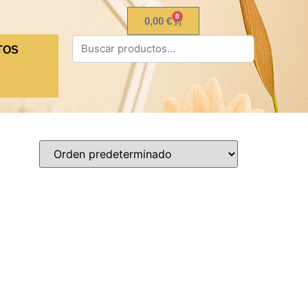
0
0,00
€
TOS