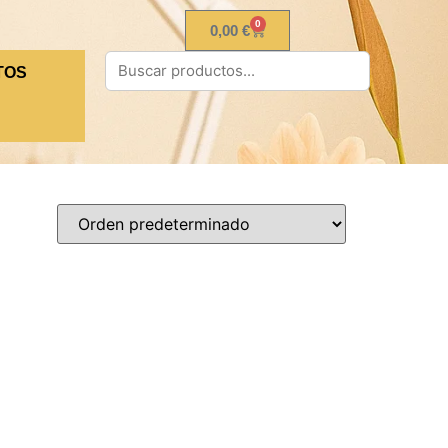
0
0,00
€
TOS