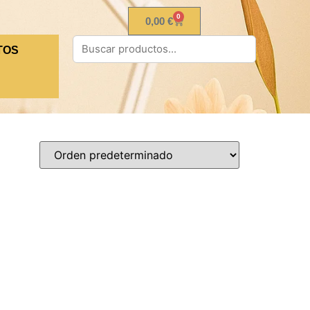
0
0,00
€
TOS