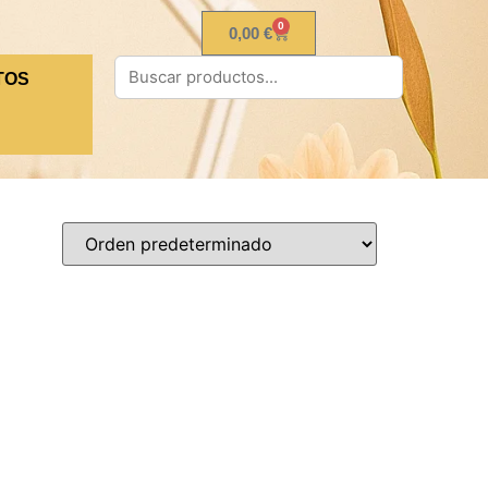
0
0,00
€
TOS