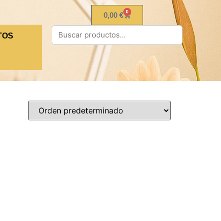
0
0,00
€
TOS