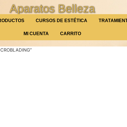
Aparatos Belleza
RODUCTOS
CURSOS DE ESTÉTICA
TRATAMIEN
MI CUENTA
CARRITO
MICROBLADING”