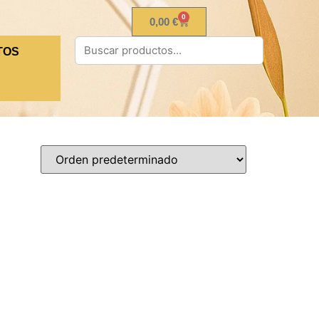
0
0,00
€
TOS