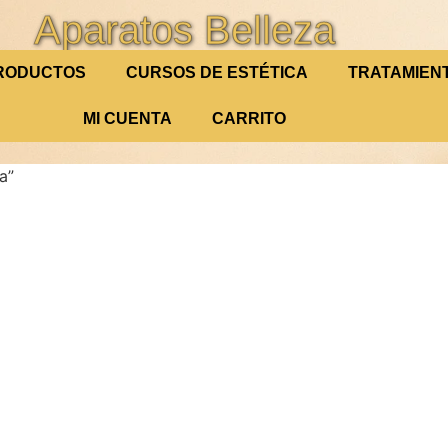
Aparatos Belleza
RODUCTOS
CURSOS DE ESTÉTICA
TRATAMIEN
MI CUENTA
CARRITO
a”