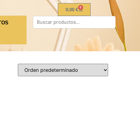
0
0,00
€
TOS