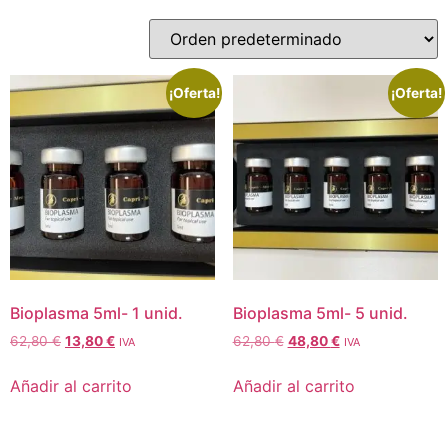
¡Oferta!
¡Oferta!
Bioplasma 5ml- 1 unid.
Bioplasma 5ml- 5 unid.
62,80
€
13,80
€
62,80
€
48,80
€
IVA
IVA
Añadir al carrito
Añadir al carrito