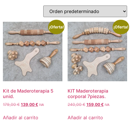
¡Oferta!
¡Oferta!
Kit de Maderoterapia 5
KIT Maderoterapia
unid.
corporal 7piezas.
179,00
€
139,00
€
240,00
€
159,00
€
IVA
IVA
Añadir al carrito
Añadir al carrito