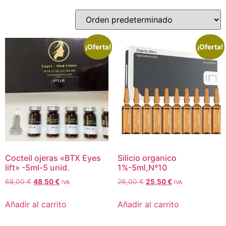
¡Oferta!
¡Oferta!
Cocteil ojeras «BTX Eyes
Silicio organico
lift» -5ml-5 unid.
1%-5ml,Nº10
68,00
€
48,50
€
26,00
€
25,50
€
IVA
IVA
Añadir al carrito
Añadir al carrito