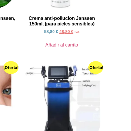
nssen,
Crema anti-pollucion Janssen
150ml, (para pieles sensibles)
58,80
€
48,80
€
IVA
Añadir al carrito
¡Oferta!
¡Oferta!