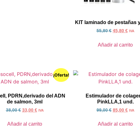
KIT laminado de pestañas y
55,80
€
45,80
€
IVA
Añadir al carrito
¡Oferta!
ll, PDRN,derivado del ADN
Estimulador de colage
de salmon, 3ml
PinkLLA,1 und.
38,00
€
33,00
€
99,00
€
85,00
€
IVA
IVA
Añadir al carrito
Añadir al carrito