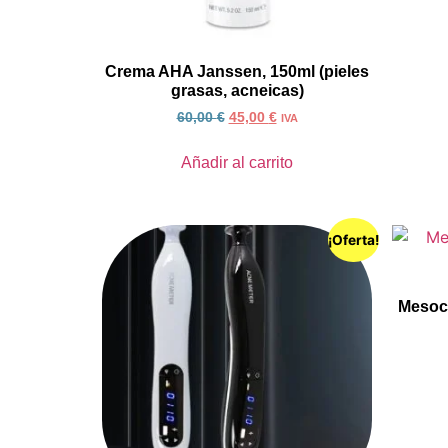
Crema AHA Janssen, 150ml (pieles
grasas, acneicas)
60,00
€
45,00
€
IVA
Añadir al carrito
¡Oferta!
Mesoce