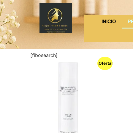
INICIO
P
[fibosearch]
¡Oferta!