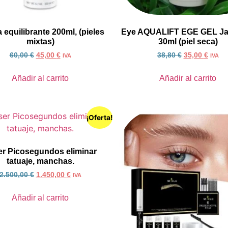
equilibrante 200ml, (pieles
Eye AQUALIFT EGE GEL Ja
mixtas)
30ml (piel seca)
60,00
€
45,00
€
38,80
€
35,00
€
IVA
IVA
Añadir al carrito
Añadir al carrito
¡Oferta!
er Picosegundos eliminar
tatuaje, manchas.
2.500,00
€
1.450,00
€
IVA
Añadir al carrito