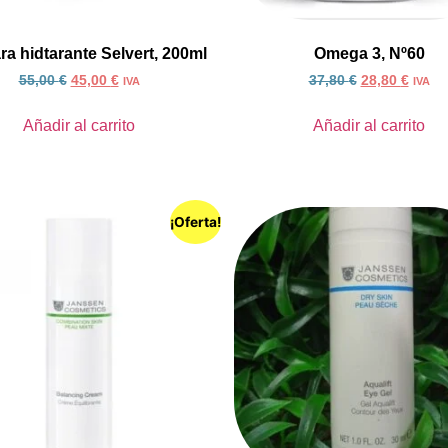
a hidtarante Selvert, 200ml
Omega 3, Nº60
55,00
€
45,00
€
37,80
€
28,80
€
IVA
IVA
Añadir al carrito
Añadir al carrito
¡Oferta!