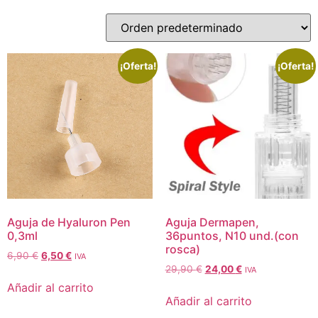
¡Oferta!
¡Oferta!
Aguja de Hyaluron Pen
Aguja Dermapen,
0,3ml
36puntos, N10 und.(con
rosca)
6,90
€
6,50
€
IVA
29,90
€
24,00
€
IVA
Añadir al carrito
Añadir al carrito