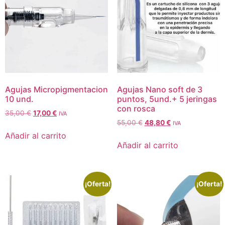
Agujas Micropigmentacion
Agujas Nano soft de 3
10 und.
puntos, 5und.+ 5 jeringas
con rosca
35,00
€
17,00
€
IVA
55,00
€
48,80
€
IVA
Añadir al carrito
Añadir al carrito
¡Oferta!
¡Oferta!