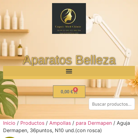
Aparatos Belleza
0
0,00
€
Inicio
/
Productos
/
Ampollas
/
para Dermapen
/ Aguja
Dermapen, 36puntos, N10 und.(con rosca)