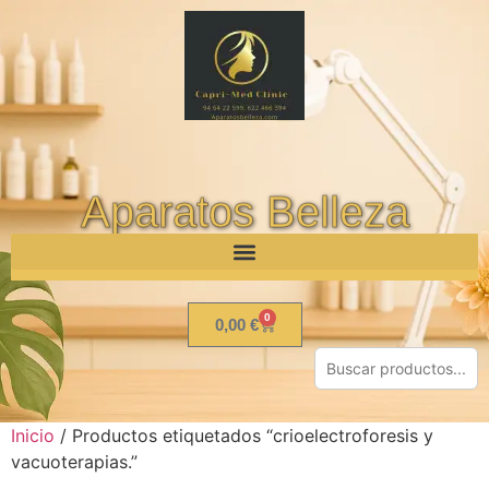
Aparatos Belleza
0
0,00
€
Inicio
/ Productos etiquetados “crioelectroforesis y
vacuoterapias.”