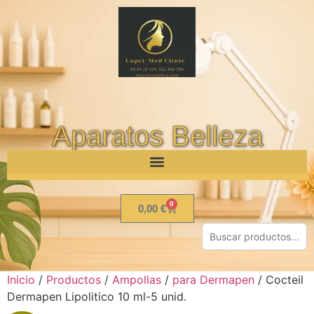
Aparatos Belleza
0
0,00
€
Inicio
/
Productos
/
Ampollas
/
para Dermapen
/ Cocteil
Dermapen Lipolitico 10 ml-5 unid.