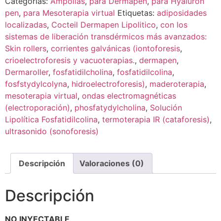
Categorías:
Ampollas
,
para Dermapen
,
para Hyaluron
pen
,
para Mesoterapia virtual
Etiquetas:
adiposidades
localizadas
,
Cocteil Dermapen Lipolitico
,
con los
sistemas de liberación transdérmicos más avanzados:
Skin rollers
,
corrientes galvánicas (iontoforesis
,
crioelectroforesis y vacuoterapias.
,
dermapen
,
Dermaroller
,
fosfatidilcholina
,
fosfatidilcolina
,
fosfstydylcolyna
,
hidroelectroforesis)
,
maderoterapia
,
mesoterapia virtual
,
ondas electromagnéticas
(electroporación)
,
phosfatydylcholina
,
Solución
Lipolítica Fosfatidilcolina
,
termoterapia IR (cataforesis)
,
ultrasonido (sonoforesis)
Descripción
Valoraciones (0)
Descripción
NO INYECTABLE