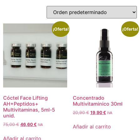
¡Oferta!
¡Oferta!
Cóctel Face Lifting
Concentrado
AH+Peptidos+
Multivitaminico 30ml
Multivitaminas, 5ml-5
20,90
€
19,90
€
IVA
unid.
75,00
€
46,60
€
IVA
Añadir al carrito
Añadir al carrito