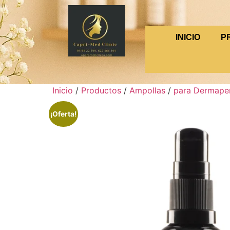
INICIO
P
Inicio
/
Productos
/
Ampollas
/
para Dermape
¡Oferta!