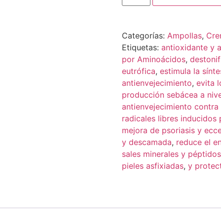
Categorías:
Ampollas
,
Cre
Etiquetas:
antioxidante y a
por Aminoácidos
,
destonif
eutrófica
,
estimula la sínt
antienvejecimiento
,
evita 
producción sebácea a nive
antienvejecimiento contra
radicales libres inducidos
mejora de psoriasis y ec
y descamada
,
reduce el e
sales minerales y péptidos
pieles asfixiadas
,
y protect