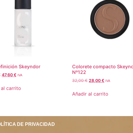
efinición Skeyndor
Colorete compacto Skeyn
Nº122
€
47,60
€
IVA
32,00
€
28,00
€
IVA
al carrito
Añadir al carrito
LÍTICA DE PRIVACIDAD