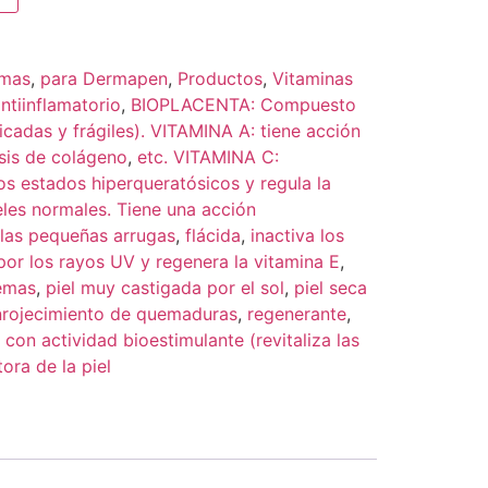
mas
,
para Dermapen
,
Productos
,
Vitaminas
ntiinflamatorio
,
BIOPLACENTA: Compuesto
icadas y frágiles). VITAMINA A: tiene acción
esis de colágeno
,
etc. VITAMINA C:
los estados hiperqueratósicos y regula la
les normales. Tiene una acción
 las pequeñas arrugas
,
flácida
,
inactiva los
 por los rayos UV y regenera la vitamina E
,
cemas
,
piel muy castigada por el sol
,
piel seca
nrojecimiento de quemaduras
,
regenerante
,
 con actividad bioestimulante (revitaliza las
ora de la piel