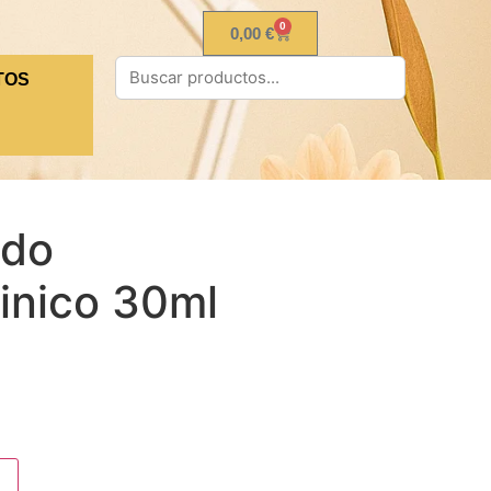
0
0,00
€
TOS
ado
inico 30ml