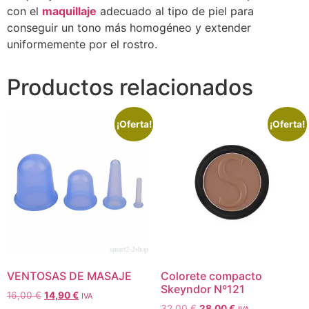
con el
maquillaje
adecuado al tipo de piel para
conseguir un tono más homogéneo y extender
uniformemente por el rostro.
Productos relacionados
¡Oferta!
¡Oferta!
VENTOSAS DE MASAJE
Colorete compacto
Skeyndor Nº121
16,00
€
14,90
€
IVA
32,00
€
28,00
€