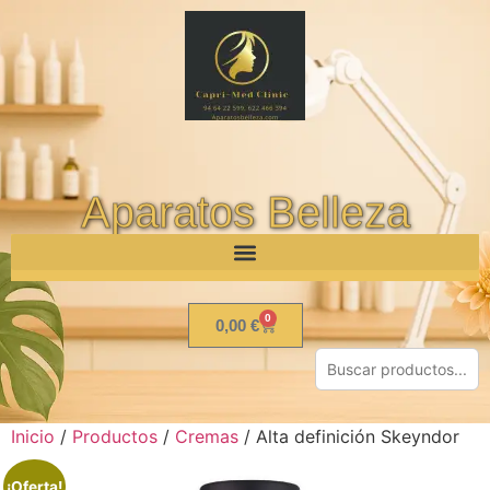
Aparatos Belleza
0
0,00
€
Inicio
/
Productos
/
Cremas
/ Alta definición Skeyndor
¡Oferta!