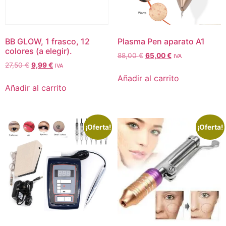
BB GLOW, 1 frasco, 12
Plasma Pen aparato A1
colores (a elegir).
88,00
€
65,00
€
IVA
27,50
€
9,99
€
IVA
Añadir al carrito
Añadir al carrito
¡Oferta!
¡Oferta!