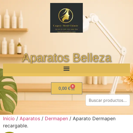
Aparatos Belleza
0
0,00
€
Inicio
/
Aparatos
/
Dermapen
/ Aparato Dermapen
recargable.