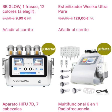
BB GLOW, 1 frasco, 12
Esterilizador Weelko Ultra
colores (a elegir).
Pure
27,50
€
9,99
€
159,00
€
129,00
€
IVA
IVA
Añadir al carrito
Añadir al carrito
¡Oferta!
¡Oferta!
Aparato HIFU 7D, 7
Multifuncional 6 en 1
cabezales
Radiofrecuencia