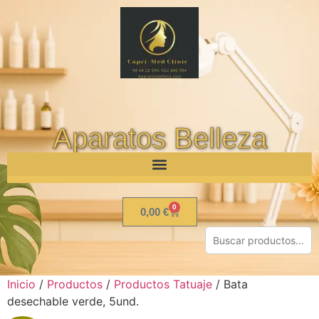
Aparatos Belleza
0
0,00
€
Inicio
/
Productos
/
Productos Tatuaje
/ Bata
desechable verde, 5und.