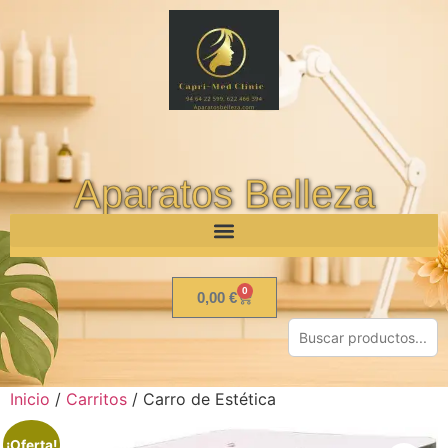
Aparatos Belleza
0
0,00
€
Inicio
/
Carritos
/ Carro de Estética
¡Oferta!