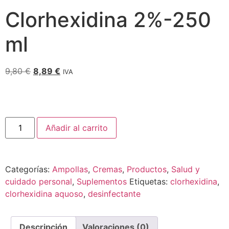
Clorhexidina 2%-250
ml
9,80
€
8,89
€
IVA
Añadir al carrito
Categorías:
Ampollas
,
Cremas
,
Productos
,
Salud y
cuidado personal
,
Suplementos
Etiquetas:
clorhexidina
,
clorhexidina aquoso
,
desinfectante
Descripción
Valoraciones (0)