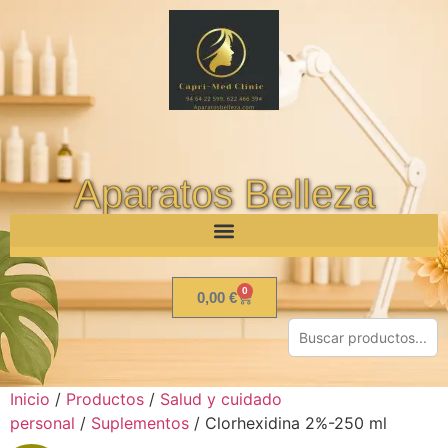
Aparatos Belleza
0
0,00
€
Inicio
/
Productos
/
Salud y cuidado
personal
/
Suplementos
/ Clorhexidina 2%-250 ml