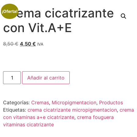
Crema cicatrizante
¡Oferta!
con Vit.A+E
8,50
€
4,50
€
IVA
Añadir al carrito
Categorías:
Cremas
,
Micropigmentacion
,
Productos
Etiquetas:
crema cicatrizante micropigmentacion
,
crema
con vitaminas a+e cicatrizante
,
crema fouguera
vitaminas cicatrizante