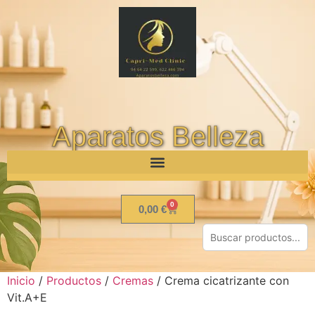
Aparatos Belleza
0
0,00
€
Inicio
/
Productos
/
Cremas
/ Crema cicatrizante con
Vit.A+E