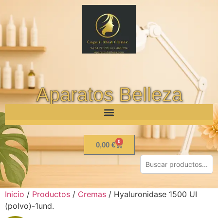
Aparatos Belleza
0
0,00
€
Inicio
/
Productos
/
Cremas
/ Hyaluronidase 1500 UI
(polvo)-1und.