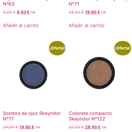
Nº63
Nº71
9,50
€
8,50
€
24,00
€
19,90
€
IVA
IVA
Añadir al carrito
Añadir al carrito
¡Oferta!
¡Oferta!
Sombra de ojos Skeyndor
Colorete compacto
Nº77
Skeyndor Nº122
24,00
€
19,90
€
32,00
€
28,00
€
IVA
IVA