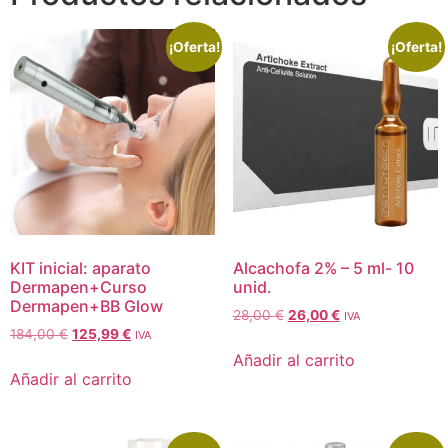
¡Oferta!
¡Oferta!
KIT inicial: aparato
Alcachofa 2% – 5 ml- 10
Dermapen+Curso
unid.
Dermapen+BB Glow
28,00
€
26,00
€
IVA
184,00
€
125,99
€
IVA
Añadir al carrito
Añadir al carrito