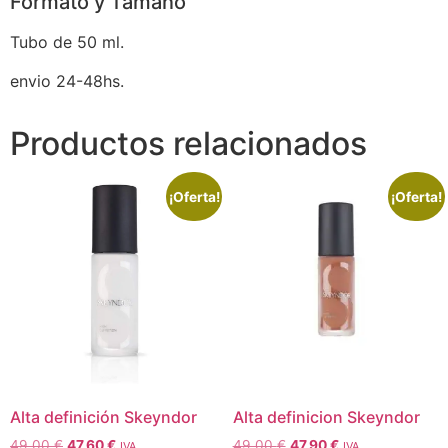
Formato y Tamaño
Tubo de 50 ml.
envio 24-48hs.
Productos relacionados
¡Oferta!
¡Oferta!
Alta definición Skeyndor
Alta definicion Skeyndor
49,00
€
47,60
€
49,00
€
47,90
€
IVA
IVA