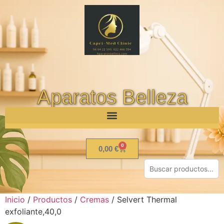
Aparatos Belleza
0
0,00
€
Inicio
/
Productos
/
Cremas
/ Selvert Thermal
exfoliante,40,0