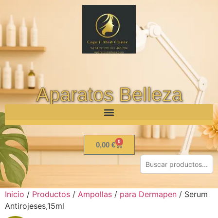
Aparatos Belleza
0
0,00
€
Inicio
/
Productos
/
Ampollas
/
para Dermapen
/ Serum
Antirojeses,15ml