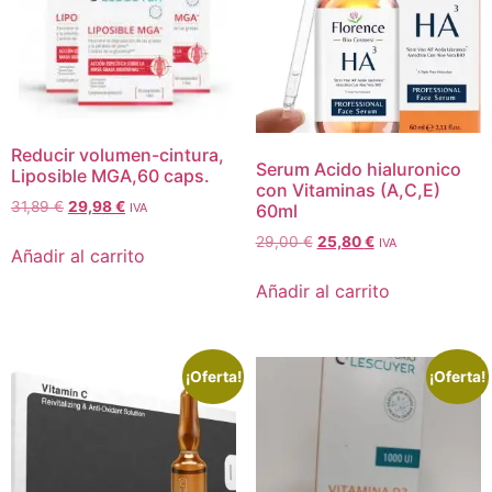
Reducir volumen-cintura,
Serum Acido hialuronico
Liposible MGA,60 caps.
con Vitaminas (A,C,E)
31,89
€
29,98
€
IVA
60ml
29,00
€
25,80
€
IVA
Añadir al carrito
Añadir al carrito
¡Oferta!
¡Oferta!