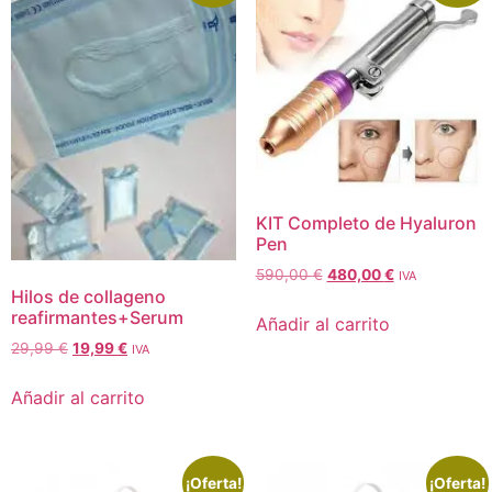
KIT Completo de Hyaluron
Pen
590,00
€
480,00
€
IVA
Hilos de collageno
reafirmantes+Serum
Añadir al carrito
29,99
€
19,99
€
IVA
Añadir al carrito
¡Oferta!
¡Oferta!