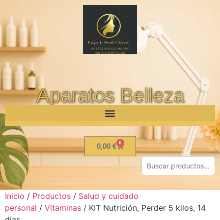
Aparatos Belleza
0
0,00
€
Inicio
/
Productos
/
Salud y cuidado
personal
/
Vitaminas
/ KIT Nutrición, Perder 5 kilos, 14
dias