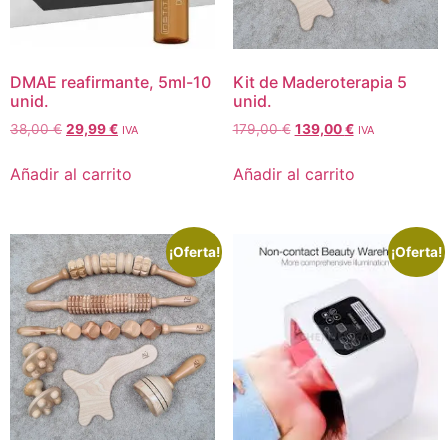
DMAE reafirmante, 5ml-10
Kit de Maderoterapia 5
unid.
unid.
38,00
€
29,99
€
179,00
€
139,00
€
IVA
IVA
Añadir al carrito
Añadir al carrito
¡Oferta!
¡Oferta!