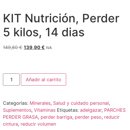
KIT Nutrición, Perder
5 kilos, 14 dias
149,80
€
139,90
€
IVA
Añadir al carrito
Categorías:
Minerales
,
Salud y cuidado personal
,
Suplementos
,
Vitaminas
Etiquetas:
adelgazar
,
PARCHES
PERDER GRASA
,
perder barriga
,
perder peso
,
reducir
cintura
,
reducir volumen