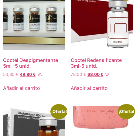
Coctel Despigmentante
Coctel Redensificante
5ml -5 unid.
3ml-5 unid.
50,80
€
48,80
€
78,00
€
68,00
€
IVA
IVA
Añadir al carrito
Añadir al carrito
¡Oferta!
¡Oferta!