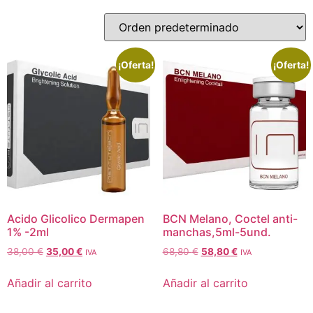
¡Oferta!
¡Oferta!
Acido Glicolico Dermapen
BCN Melano, Coctel anti-
1% -2ml
manchas,5ml-5und.
38,00
€
35,00
€
68,80
€
58,80
€
IVA
IVA
Añadir al carrito
Añadir al carrito