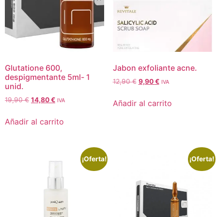
Glutatione 600,
Jabon exfoliante acne.
despigmentante 5ml- 1
12,90
€
9,90
€
IVA
unid.
19,90
€
14,80
€
IVA
Añadir al carrito
Añadir al carrito
¡Oferta!
¡Oferta!