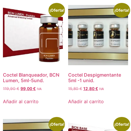
¡Oferta!
¡Oferta!
Coctel Blanqueador, BCN
Coctel Despigmentante
Lumen, 5ml-5und.
5ml -1 unid.
119,90
€
99,00
€
15,80
€
12,80
€
IVA
IVA
Añadir al carrito
Añadir al carrito
¡Oferta!
¡Oferta!