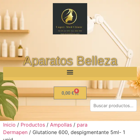
Aparatos Belleza
0
0,00
€
Inicio
/
Productos
/
Ampollas
/
para
Dermapen
/ Glutatione 600, despigmentante 5ml- 1
unid.