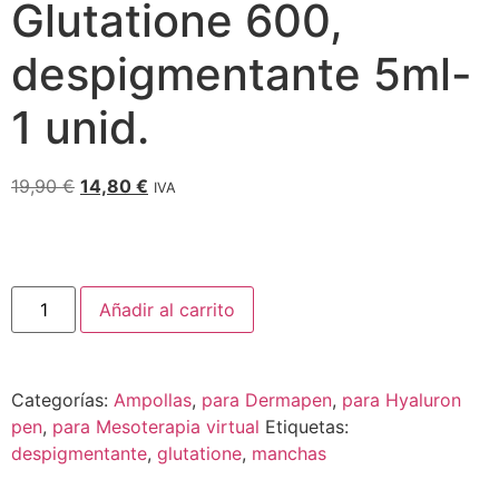
Glutatione 600,
despigmentante 5ml-
1 unid.
19,90
€
14,80
€
IVA
Añadir al carrito
Categorías:
Ampollas
,
para Dermapen
,
para Hyaluron
pen
,
para Mesoterapia virtual
Etiquetas:
despigmentante
,
glutatione
,
manchas