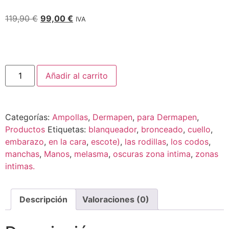
119,90
€
99,00
€
IVA
Añadir al carrito
Categorías:
Ampollas
,
Dermapen
,
para Dermapen
,
Productos
Etiquetas:
blanqueador
,
bronceado
,
cuello
,
embarazo
,
en la cara
,
escote)
,
las rodillas
,
los codos
,
manchas
,
Manos
,
melasma
,
oscuras zona intima
,
zonas
intimas.
Descripción
Valoraciones (0)