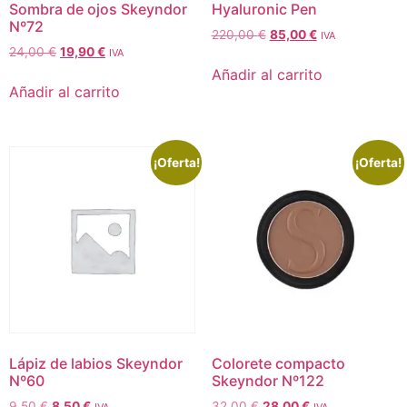
Sombra de ojos Skeyndor
Hyaluronic Pen
Nº72
220,00
€
85,00
€
IVA
24,00
€
19,90
€
IVA
Añadir al carrito
Añadir al carrito
¡Oferta!
¡Oferta!
Lápiz de labios Skeyndor
Colorete compacto
Nº60
Skeyndor Nº122
9,50
€
8,50
€
32,00
€
28,00
€
IVA
IVA