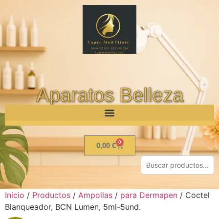
Aparatos Belleza
0
0,00
€
Inicio
/
Productos
/
Ampollas
/
para Dermapen
/ Coctel
Blanqueador, BCN Lumen, 5ml-5und.