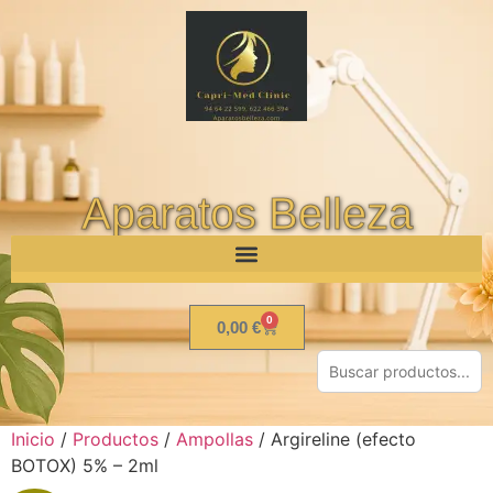
Aparatos Belleza
0
0,00
€
Inicio
/
Productos
/
Ampollas
/ Argireline (efecto
BOTOX) 5% – 2ml